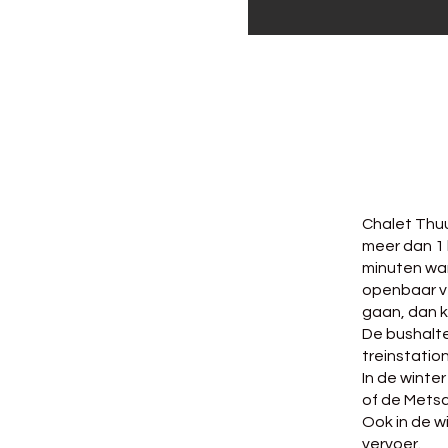
Chalet Thuu
meer dan 1 
minuten wan
openbaar ve
gaan, dan k
De bushalte
treinstatio
In de winte
of de Metsc
Ook in de w
vervoer.