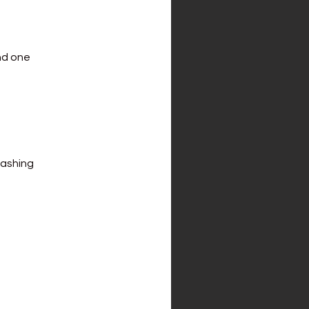
nd one
washing