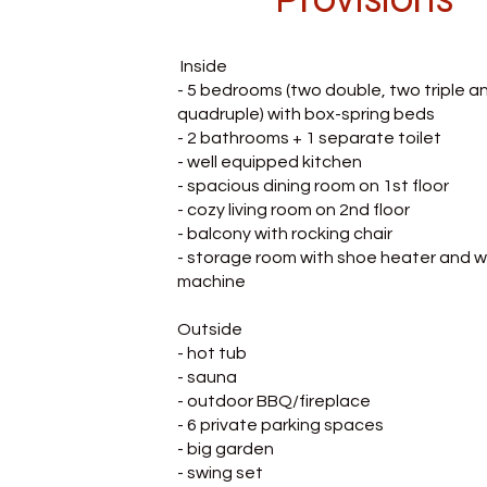
Inside
- 5 bedrooms (two double, two triple a
quadruple) with box-spring beds
- 2 bathrooms + 1 separate toilet
- well equipped kitchen
- spacious dining room on 1st floor
- cozy living room on 2nd floor
- balcony with rocking chair
- storage room with shoe heater and 
machine
Outside
- hot tub
- sauna
- outdoor BBQ/fireplace
- 6 private parking spaces
- big garden
- swing set